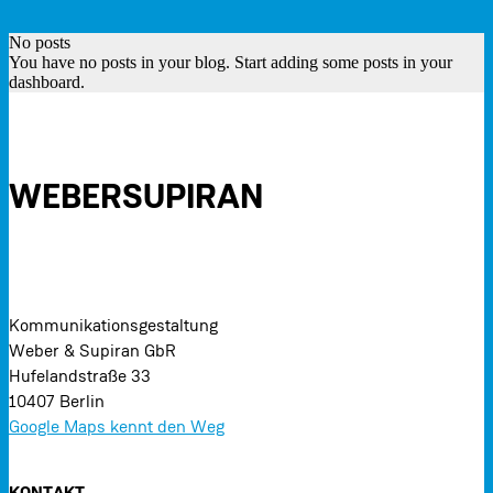
No posts
You have no posts in your blog. Start adding some posts in your
dashboard.
WEBERSUPIRAN
Kommunikationsgestaltung
Weber & Supiran GbR
Hufelandstraße 33
10407 Berlin
Google Maps kennt den Weg
KONTAKT