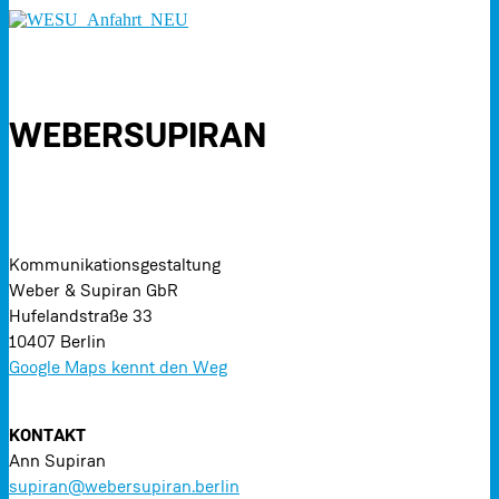
WEBERSUPIRAN
Kommunikationsgestaltung
Weber & Supiran GbR
Hufelandstraße 33
10407 Berlin
Google Maps kennt den Weg
KONTAKT
Ann Supiran
supiran@webersupiran.berlin